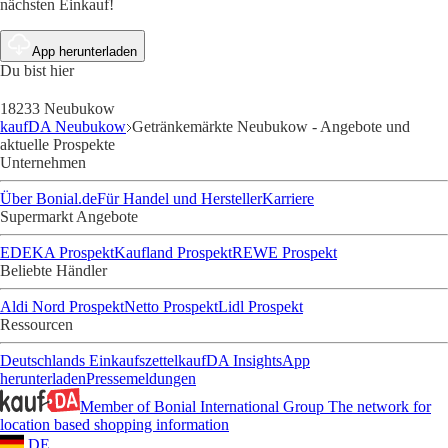
nächsten Einkauf!
App herunterladen
Du bist hier
18233 Neubukow
kaufDA Neubukow
Getränkemärkte Neubukow - Angebote und
aktuelle Prospekte
Unternehmen
Über Bonial.de
Für Handel und Hersteller
Karriere
Supermarkt Angebote
EDEKA Prospekt
Kaufland Prospekt
REWE Prospekt
Beliebte Händler
Aldi Nord Prospekt
Netto Prospekt
Lidl Prospekt
Ressourcen
Deutschlands Einkaufszettel
kaufDA Insights
App
herunterladen
Pressemeldungen
Member of Bonial International Group
The network for
location based shopping information
DE