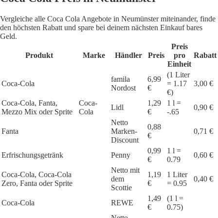
Vergleiche alle Coca Cola Angebote in Neumünster miteinander, finde
den höchsten Rabatt und spare bei deinem nächsten Einkauf bares
Geld.
Preis
Produkt
Marke
Händler
Preis
pro
Rabatt
Einheit
(1 Liter
famila
6,99
Coca-Cola
= 1.17
3,00 €
Nordost
€
€)
Coca-Cola, Fanta,
Coca-
1,29
1 l =
Lidl
0,90 €
Mezzo Mix oder Sprite
Cola
€
-.65
Netto
0,88
Fanta
Marken-
0,71 €
€
Discount
0,99
1 l =
Erfrischungsgetränk
Penny
0,60 €
€
0.79
Netto mit
Coca-Cola, Coca-Cola
1,19
1 Liter
dem
0,40 €
Zero, Fanta oder Sprite
€
= 0.95
Scottie
1,49
(1 l =
Coca-Cola
REWE
€
0.75)
Netto