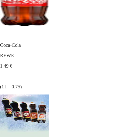
Coca-Cola
REWE
1,49 €
(1 l = 0.75)