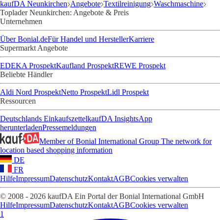
kaufDA Neunkirchen
Angebote
Textilreinigung
Waschmaschine
Toplader Neunkirchen: Angebote & Preis
Unternehmen
Über Bonial.de
Für Handel und Hersteller
Karriere
Supermarkt Angebote
EDEKA Prospekt
Kaufland Prospekt
REWE Prospekt
Beliebte Händler
Aldi Nord Prospekt
Netto Prospekt
Lidl Prospekt
Ressourcen
Deutschlands Einkaufszettel
kaufDA Insights
App
herunterladen
Pressemeldungen
Member of Bonial International Group
The network for
location based shopping information
DE
FR
Hilfe
Impressum
Datenschutz
Kontakt
AGB
Cookies verwalten
© 2008 - 2026 kaufDA Ein Portal der Bonial International GmbH
Hilfe
Impressum
Datenschutz
Kontakt
AGB
Cookies verwalten
1