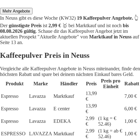
Mehr Angebote
In Neuss gibt es diese Woche (KW32)
19 Kaffeepulver Angebote.
👆
Der
günstigste Preis
ist
2,99 €
🥇 bei Marktkauf und ist noch
bis
08.08.2026 gültig
. Schaue dir das Kaffeepulver Angebot jetzt im
aktuellen Prospekt "Aktuelle Angebote" von
Marktkauf in Neuss
auf
Seite 13 an.
Kaffeepulver Preis in Neuss
Vergleiche alle Kaffeepulver Angebote in Neuss miteinander, finde den
höchsten Rabatt und spare bei deinem nächsten Einkauf bares Geld.
Preis pro
Produkt
Marke
Händler
Preis
Rabatt
Einheit
13,99
Espresso
Lavazza
Marktkauf
7,00 €
€
13,99
Espresso
Lavazza
E center
6,00 €
€
2,99
(1 kg = €
Espresso
Lavazza
EDEKA
1,00 €
€
52.46)
2,99
(1 kg = ab €
ESPRESSO
LAVAZZA
Marktkauf
1,00 €
€
52.46)