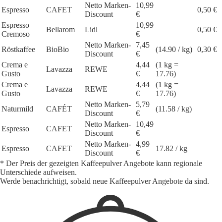
Netto Marken-
10,99
Espresso
CAFET
0,50 €
Discount
€
Espresso
10,99
Bellarom
Lidl
0,50 €
Cremoso
€
Netto Marken-
7,45
Röstkaffee
BioBio
(14.90 / kg)
0,30 €
Discount
€
Crema e
4,44
(1 kg =
Lavazza
REWE
Gusto
€
17.76)
Crema e
4,44
(1 kg =
Lavazza
REWE
Gusto
€
17.76)
Netto Marken-
5,79
Naturmild
CAFÉT
(11.58 / kg)
Discount
€
Netto Marken-
10,49
Espresso
CAFET
Discount
€
Netto Marken-
4,99
Espresso
CAFET
17.82 / kg
Discount
€
* Der Preis der gezeigten Kaffeepulver Angebote kann regionale
Unterschiede aufweisen.
Werde benachrichtigt, sobald neue Kaffeepulver Angebote da sind.
1