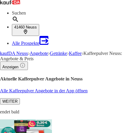
Suchen
41460 Neuss
Alle Prospekte
kaufDA Neuss
Angebote
Getränke
Kaffee
Kaffeepulver Neuss:
Angebote & Preis
Anzeigen
Aktuelle Kaffeepulver Angebote in Neuss
Alle Kaffeepulver Angebote in der App öffnen
WEITER
endet bald