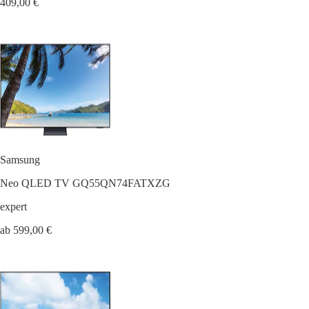
409,00 €
Samsung
Neo QLED TV GQ55QN74FATXZG
expert
ab 599,00 €