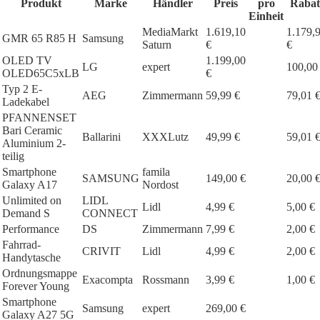
Produkt
Marke
Händler
Preis
pro
Rabat
Einheit
MediaMarkt
1.619,10
1.179,
GMR 65 R85 H
Samsung
Saturn
€
€
OLED TV
1.199,00
LG
expert
100,00
OLED65C5xLB
€
Typ 2 E-
AEG
Zimmermann
59,99 €
79,01 
Ladekabel
PFANNENSET
Bari Ceramic
Ballarini
XXXLutz
49,99 €
59,01 
Aluminium 2-
teilig
Smartphone
famila
SAMSUNG
149,00 €
20,00 
Galaxy A17
Nordost
Unlimited on
LIDL
Lidl
4,99 €
5,00 €
Demand S
CONNECT
Performance
DS
Zimmermann
7,99 €
2,00 €
Fahrrad-
CRIVIT
Lidl
4,99 €
2,00 €
Handytasche
Ordnungsmappe
Exacompta
Rossmann
3,99 €
1,00 €
Forever Young
Smartphone
Samsung
expert
269,00 €
Galaxy A27 5G