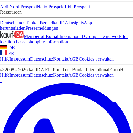
Aldi Nord Prospekt
Netto Prospekt
Lidl Prospekt
Ressourcen
Deutschlands Einkaufszettel
kaufDA Insights
App
herunterladen
Pressemeldungen
Member of Bonial International Group
The network for
location based shopping information
DE
FR
Hilfe
Impressum
Datenschutz
Kontakt
AGB
Cookies verwalten
© 2008 - 2026 kaufDA Ein Portal der Bonial International GmbH
Hilfe
Impressum
Datenschutz
Kontakt
AGB
Cookies verwalten
1