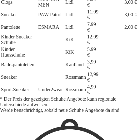
Clogs
Lidl
3,00 €
MEN
€
11,99
Sneaker
PAW Patrol
Lidl
3,00 €
€
7,99
Pantolette
ESMARA
Lidl
2,00 €
€
Kinder Sneaker
12,99
KiK
Schuhe
€
Kinder
5,99
KiK
Hausschuhe
€
3,99
Bade-pantoletten
Kaufland
€
12,99
Sneaker
Rossmann
€
4,99
Sport-Sneaker
Under2wear
Rossmann
€
* Der Preis der gezeigten Schuhe Angebote kann regionale
Unterschiede aufweisen.
Werde benachrichtigt, sobald neue Schuhe Angebote da sind.
1