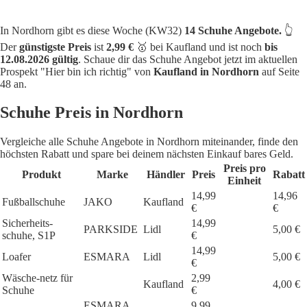
In Nordhorn gibt es diese Woche (KW32)
14 Schuhe Angebote.
👆
Der
günstigste Preis
ist
2,99 €
🥇 bei Kaufland und ist noch
bis
12.08.2026 gültig
. Schaue dir das Schuhe Angebot jetzt im aktuellen
Prospekt "Hier bin ich richtig" von
Kaufland in Nordhorn
auf Seite
48 an.
Schuhe Preis in Nordhorn
Vergleiche alle Schuhe Angebote in Nordhorn miteinander, finde den
höchsten Rabatt und spare bei deinem nächsten Einkauf bares Geld.
Preis pro
Produkt
Marke
Händler
Preis
Rabatt
Einheit
14,99
14,96
Fußballschuhe
JAKO
Kaufland
€
€
Sicherheits-
14,99
PARKSIDE
Lidl
5,00 €
schuhe, S1P
€
14,99
Loafer
ESMARA
Lidl
5,00 €
€
Wäsche-netz für
2,99
Kaufland
4,00 €
Schuhe
€
ESMARA
9,99