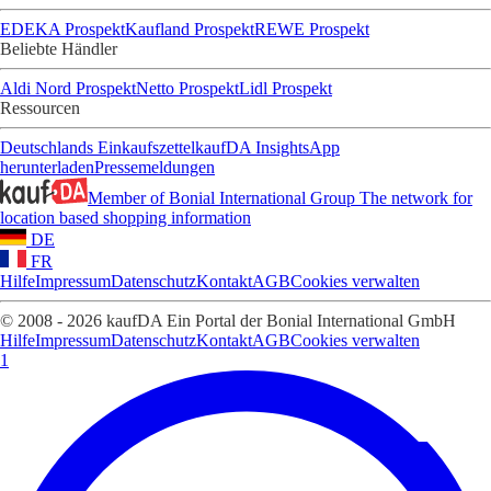
EDEKA Prospekt
Kaufland Prospekt
REWE Prospekt
Beliebte Händler
Aldi Nord Prospekt
Netto Prospekt
Lidl Prospekt
Ressourcen
Deutschlands Einkaufszettel
kaufDA Insights
App
herunterladen
Pressemeldungen
Member of Bonial International Group
The network for
location based shopping information
DE
FR
Hilfe
Impressum
Datenschutz
Kontakt
AGB
Cookies verwalten
© 2008 - 2026 kaufDA Ein Portal der Bonial International GmbH
Hilfe
Impressum
Datenschutz
Kontakt
AGB
Cookies verwalten
1