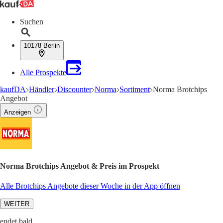
Suchen
10178 Berlin
Alle Prospekte
kaufDA
Händler
Discounter
Norma
Sortiment
Norma Brotchips
Angebot
Anzeigen
Norma Brotchips Angebot & Preis im Prospekt
Alle Brotchips Angebote dieser Woche in der App öffnen
WEITER
endet bald