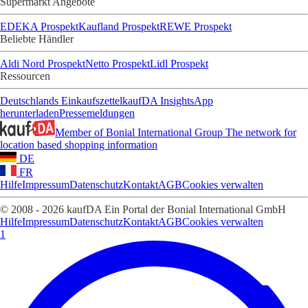
Supermarkt Angebote
EDEKA Prospekt
Kaufland Prospekt
REWE Prospekt
Beliebte Händler
Aldi Nord Prospekt
Netto Prospekt
Lidl Prospekt
Ressourcen
Deutschlands Einkaufszettel
kaufDA Insights
App
herunterladen
Pressemeldungen
Member of Bonial International Group
The network for
location based shopping information
DE
FR
Hilfe
Impressum
Datenschutz
Kontakt
AGB
Cookies verwalten
© 2008 - 2026 kaufDA Ein Portal der Bonial International GmbH
Hilfe
Impressum
Datenschutz
Kontakt
AGB
Cookies verwalten
1