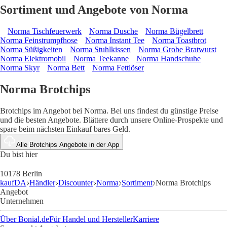
Sortiment und Angebote von Norma
Norma Tischfeuerwerk
Norma Dusche
Norma Bügelbrett
Norma Feinstrumpfhose
Norma Instant Tee
Norma Toastbrot
Norma Süßigkeiten
Norma Stuhlkissen
Norma Grobe Bratwurst
Norma Elektromobil
Norma Teekanne
Norma Handschuhe
Norma Skyr
Norma Bett
Norma Fettlöser
Norma Brotchips
Brotchips im Angebot bei Norma. Bei uns findest du günstige Preise
und die besten Angebote. Blättere durch unsere Online-Prospekte und
spare beim nächsten Einkauf bares Geld.
Alle Brotchips Angebote in der App
Du bist hier
10178 Berlin
kaufDA
Händler
Discounter
Norma
Sortiment
Norma Brotchips
Angebot
Unternehmen
Über Bonial.de
Für Handel und Hersteller
Karriere