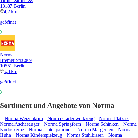
Tiroler Straße 28
13187 Berlin
4,2 km
geöffnet
Norma
Bremer Straße 9
10551 Berlin
5,3 km
geöffnet
Sortiment und Angebote von Norma
Norma Weizenkorn
Norma Gartenwerkzeug
Norma Platzset
Norma Aschesauger
Norma Springform
Norma Schinken
Norma
Kürbiskerne
Norma Tintenpatronen
Norma Margeriten
Norma
Huhn
Norma Kinderspielzeug
Norma Stuhlkissen
Norma