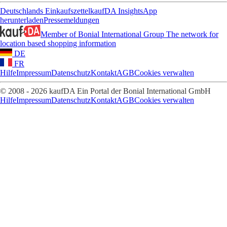
Deutschlands Einkaufszettel
kaufDA Insights
App
herunterladen
Pressemeldungen
Member of Bonial International Group
The network for
location based shopping information
DE
FR
Hilfe
Impressum
Datenschutz
Kontakt
AGB
Cookies verwalten
© 2008 - 2026 kaufDA Ein Portal der Bonial International GmbH
Hilfe
Impressum
Datenschutz
Kontakt
AGB
Cookies verwalten