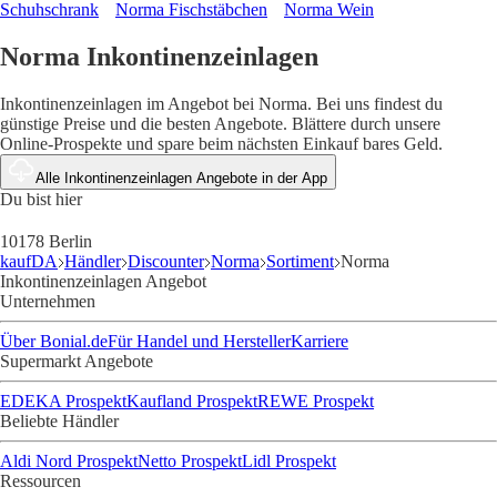
Schuhschrank
Norma Fischstäbchen
Norma Wein
Norma Inkontinenzeinlagen
Inkontinenzeinlagen im Angebot bei Norma. Bei uns findest du
günstige Preise und die besten Angebote. Blättere durch unsere
Online-Prospekte und spare beim nächsten Einkauf bares Geld.
Alle Inkontinenzeinlagen Angebote in der App
Du bist hier
10178 Berlin
kaufDA
Händler
Discounter
Norma
Sortiment
Norma
Inkontinenzeinlagen Angebot
Unternehmen
Über Bonial.de
Für Handel und Hersteller
Karriere
Supermarkt Angebote
EDEKA Prospekt
Kaufland Prospekt
REWE Prospekt
Beliebte Händler
Aldi Nord Prospekt
Netto Prospekt
Lidl Prospekt
Ressourcen