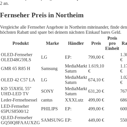
2 an.
Fernseher Preis in Northeim
Vergleiche alle Fernseher Angebote in Northeim miteinander, finde den
höchsten Rabatt und spare bei deinem nächsten Einkauf bares Geld.
Preis
Produkt
Marke
Händler
Preis
pro
Ra
Einheit
OLED-Fernseher
1.3
LG
EP:
799,00 €
OLED48G59LS
€
MediaMarkt
1.619,10
1.1
GMR 65 R85 H
Samsung
Saturn
€
€
MediaMarkt
1.0
OLED 42 C57 LA
LG
674,10 €
Saturn
€
KD 55X85L 55"
MediaMarkt
SONY
631,20 €
767
UHD-LED TV
Saturn
Leder-Fernsehsessel
cantus
XXXLutz
499,00 €
686
LED-Fernseher
PHILIPS
EP:
499,00 €
600
65PUS8500/12
QLED-Fernseher
SAMSUNG
EP:
449,00 €
550
GQ50Q8FAAUXZG