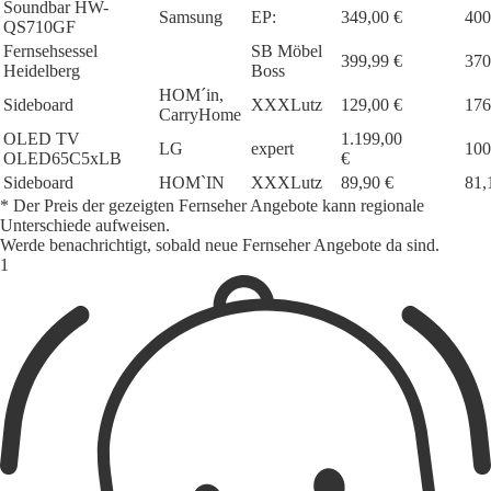
Soundbar HW-
Samsung
EP:
349,00 €
400
QS710GF
Fernsehsessel
SB Möbel
399,99 €
370
Heidelberg
Boss
HOM´in,
Sideboard
XXXLutz
129,00 €
176
CarryHome
OLED TV
1.199,00
LG
expert
100
OLED65C5xLB
€
Sideboard
HOM`IN
XXXLutz
89,90 €
81,
* Der Preis der gezeigten Fernseher Angebote kann regionale
Unterschiede aufweisen.
Werde benachrichtigt, sobald neue Fernseher Angebote da sind.