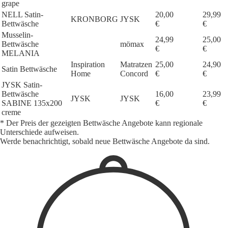
grape
NELL Satin-
20,00
29,99
KRONBORG
JYSK
Bettwäsche
€
€
Musselin-
24,99
25,00
Bettwäsche
mömax
€
€
MELANIA
Inspiration
Matratzen
25,00
24,90
Satin Bettwäsche
Home
Concord
€
€
JYSK Satin-
Bettwäsche
16,00
23,99
JYSK
JYSK
SABINE 135x200
€
€
creme
* Der Preis der gezeigten Bettwäsche Angebote kann regionale
Unterschiede aufweisen.
Werde benachrichtigt, sobald neue Bettwäsche Angebote da sind.
1