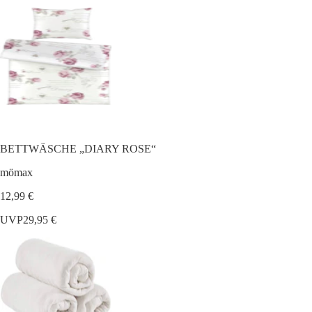
BETTWÄSCHE „DIARY ROSE“
mömax
12,99 €
UVP
29,95 €