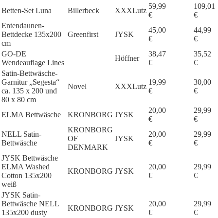
59,99
109,01
Betten-Set Luna
Billerbeck
XXXLutz
€
€
Entendaunen-
45,00
44,99
Bettdecke 135x200
Greenfirst
JYSK
€
€
cm
GO-DE
38,47
35,52
Höffner
Wendeauflage Lines
€
€
Satin-Bettwäsche-
Garnitur „Segesta“
19,99
30,00
Novel
XXXLutz
ca. 135 x 200 und
€
€
80 x 80 cm
20,00
29,99
ELMA Bettwäsche
KRONBORG
JYSK
€
€
KRONBORG
NELL Satin-
20,00
29,99
OF
JYSK
Bettwäsche
€
€
DENMARK
JYSK Bettwäsche
ELMA Washed
20,00
29,99
KRONBORG
JYSK
Cotton 135x200
€
€
weiß
JYSK Satin-
Bettwäsche NELL
20,00
29,99
KRONBORG
JYSK
135x200 dusty
€
€