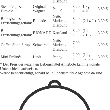
Discount
Steinofenpizza
Original
3,29
1 kg =
Penny
3,69 €
Diavolo
Wagner
€
4.70
Netto
Biologisches
8,49
Bionade
Marken-
(2.14 / l)
3,30 €
Erfrischungsgetränk
€
Discount
Bio-
8,49
(1 l =
BIONADE
Kaufland
3,30 €
Erfrischungsgetränk
€
2.15)
Netto
7,99
Coffee Shop Sirup
Schwartau
Marken-
3,00 €
€
Discount
2,99
(1 kg =
Mini Pralinés
Lindt
Penny
3,00 €
€
37.38)
* Der Preis der gezeigten Lebensmittel Angebote kann regionale
Unterschiede aufweisen.
Werde benachrichtigt, sobald neue Lebensmittel Angebote da sind.
1