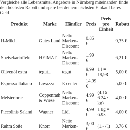
Vergleiche alle Lebensmittel Angebote in Nürnberg miteinander, finde
den höchsten Rabatt und spare bei deinem nächsten Einkauf bares
Geld.
Preis
Produkt
Marke
Händler
Preis
pro
Rabatt
Einheit
Netto
0,85
H-Milch
Gutes Land
Marken-
9,35 €
€
Discount
Netto
1,99
Speisekartoffeln
HEIMAT
Marken-
6,21 €
€
Discount
9,99
1 l =
Olivenöl extra
tegut...
tegut
5,00 €
€
19,98
14,99
Espresso Italiano
Lavazza
E center
5,00 €
€
Netto
(4.16 –
Coppenrath
4,99
Meistertorte
Marken-
6.24 /
4,00 €
& Wiese
€
Discount
kg)
4,99
1 kg =
Piccolinis Salami
Wagner
Lidl
4,00 €
€
6.93
Netto
3,00
Rahm Soße
Knorr
Marken-
(1.- / l)
3,76 €
€