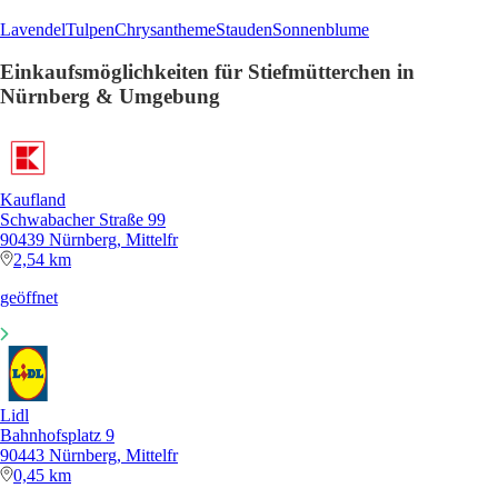
Lavendel
Tulpen
Chrysantheme
Stauden
Sonnenblume
Einkaufsmöglichkeiten für Stiefmütterchen in
Nürnberg & Umgebung
Kaufland
Schwabacher Straße 99
90439 Nürnberg, Mittelfr
2,54 km
geöffnet
Lidl
Bahnhofsplatz 9
90443 Nürnberg, Mittelfr
0,45 km