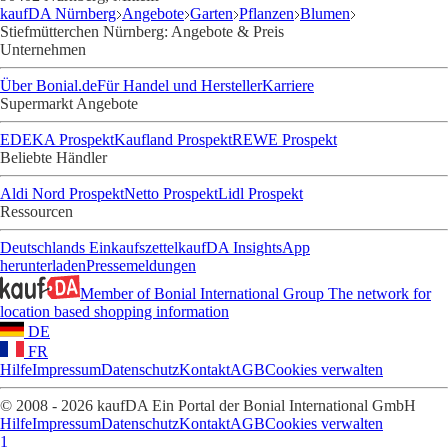
kaufDA Nürnberg
Angebote
Garten
Pflanzen
Blumen
Stiefmütterchen Nürnberg: Angebote & Preis
Unternehmen
Über Bonial.de
Für Handel und Hersteller
Karriere
Supermarkt Angebote
EDEKA Prospekt
Kaufland Prospekt
REWE Prospekt
Beliebte Händler
Aldi Nord Prospekt
Netto Prospekt
Lidl Prospekt
Ressourcen
Deutschlands Einkaufszettel
kaufDA Insights
App
herunterladen
Pressemeldungen
Member of Bonial International Group
The network for
location based shopping information
DE
FR
Hilfe
Impressum
Datenschutz
Kontakt
AGB
Cookies verwalten
© 2008 - 2026 kaufDA Ein Portal der Bonial International GmbH
Hilfe
Impressum
Datenschutz
Kontakt
AGB
Cookies verwalten
1