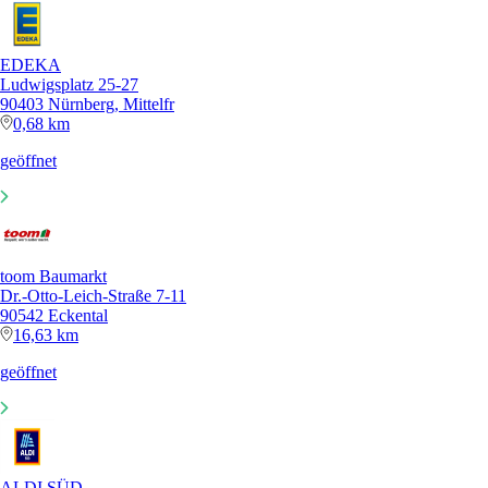
EDEKA
Ludwigsplatz 25-27
90403 Nürnberg, Mittelfr
0,68 km
geöffnet
toom Baumarkt
Dr.-Otto-Leich-Straße 7-11
90542 Eckental
16,63 km
geöffnet
ALDI SÜD