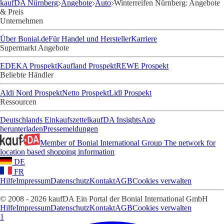
kaufDA Nürnberg
Angebote
Auto
Winterreifen Nürnberg: Angebote
& Preis
Unternehmen
Über Bonial.de
Für Handel und Hersteller
Karriere
Supermarkt Angebote
EDEKA Prospekt
Kaufland Prospekt
REWE Prospekt
Beliebte Händler
Aldi Nord Prospekt
Netto Prospekt
Lidl Prospekt
Ressourcen
Deutschlands Einkaufszettel
kaufDA Insights
App
herunterladen
Pressemeldungen
Member of Bonial International Group
The network for
location based shopping information
DE
FR
Hilfe
Impressum
Datenschutz
Kontakt
AGB
Cookies verwalten
© 2008 - 2026 kaufDA Ein Portal der Bonial International GmbH
Hilfe
Impressum
Datenschutz
Kontakt
AGB
Cookies verwalten
1