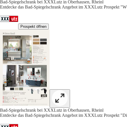
Bad-Spiegelschrank bei XXXLutz in Oberhausen, Rheinl
Entdecke das Bad-Spiegelschrank Angebot im XXXLutz Prospekt "WO
Prospekt öffnen
Bad-Spiegelschrank bei XXXLutz in Oberhausen, Rheinl
Entdecke das Bad-Spiegelschrank Angebot im XXXLutz Prospekt "Diet