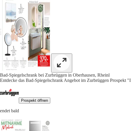
Bad-Spiegelschrank bei Zurbrüggen in Oberhausen, Rheinl
Entdecke das Bad-Spiegelschrank Angebot im Zurbrüggen Prospekt "
Prospekt öffnen
endet bald