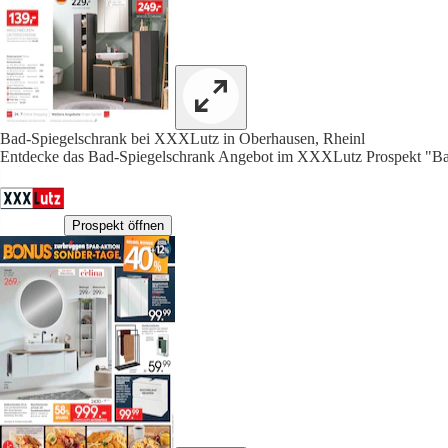
Bad-Spiegelschrank bei XXXLutz in Oberhausen, Rheinl
Entdecke das Bad-Spiegelschrank Angebot im XXXLutz Prospekt "Bade
Prospekt öffnen