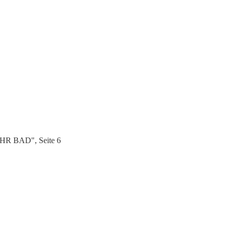
IHR BAD", Seite 6