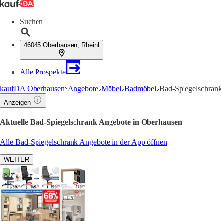
Suchen
46045 Oberhausen, Rheinl
Alle Prospekte
kaufDA Oberhausen
Angebote
Möbel
Badmöbel
Bad-Spiegelschran
Anzeigen
Aktuelle Bad-Spiegelschrank Angebote in Oberhausen
Alle Bad-Spiegelschrank Angebote in der App öffnen
WEITER