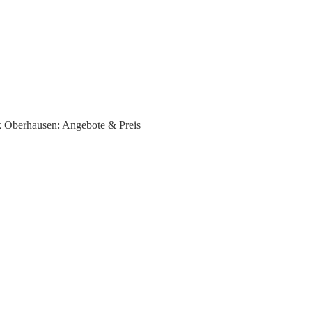
k Oberhausen: Angebote & Preis