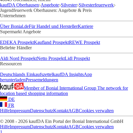
kaufDA Oberhausen
Angebote
Silvester
Silvesterfeuerwerk
Jugendfeuerwerk Oberhausen: Angebote & Preis
Unternehmen
Über Bonial.de
Für Handel und Hersteller
Karriere
Supermarkt Angebote
EDEKA Prospekt
Kaufland Prospekt
REWE Prospekt
Beliebte Händler
Aldi Nord Prospekt
Netto Prospekt
Lidl Prospekt
Ressourcen
Deutschlands Einkaufszettel
kaufDA Insights
App
herunterladen
Pressemeldungen
Member of Bonial International Group
The network for
location based shopping information
DE
FR
Hilfe
Impressum
Datenschutz
Kontakt
AGB
Cookies verwalten
© 2008 - 2026 kaufDA Ein Portal der Bonial International GmbH
Hilfe
Impressum
Datenschutz
Kontakt
AGB
Cookies verwalten
1