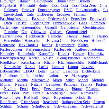
Bitburger
Blumen
Blumenerde
Blumentopf
Briketts
Bügelbrett
Bürostuhl
Butter
Coca Cola
Coca Cola Zero
Cola
Dallmayr
Drucker
Druckerpapier
DVD
Einkaufstrolley
Eis
Energydrink
Ente
Erdbeeren
Erdinger
Fahrrad
Faschingskostüme
Fassbier
Federweißer
Fernseher
Feuerwerk
Fisch
Fleisch
Fliegengitter
Freixenet-Sekt
Gans
Garnelen
Gartenliege
Gartenmöbel
Gasgrill
Gerolsteiner
Geschirrspüler
Getränke
Gin
Glühwein
Gulasch
Gummistiefel
Haarschneider
Hackfleisch
Hähnchen
Handy
Hanteln
Haribo
Hasseröder
Hausschuhe
Havana Club
Heizkissen
Hohes C
Hortensie
Jack Daniels
Jacobs
Jägermeister
Kaffee
Kaffeebohnen
Kaffeemaschine
Kaffeepads
Kaffeevollautomat
Kalender
Kaminholz
Kartoffeln
Kassler
Kerzen
Kindersitz
Kinderspielzeug
Koffer
Kölsch
König Pilsener
Kopfhörer
Kopfkissen
Krombacher
Küche
Küchenmaschine
Kühlschrank
Kühltasche
Kürbis
Lachs
Laminat
Lamm
Lavazza
Lebensmittel
LEGO
Leiter
Lenor
Lesebrille
Lichterkette
Luftballons
Luftentfeuchter
Luftmatratze
Massagegerät
Matratze
Melitta
Mikrowelle
Milch
Milka
Möbel
Motoröl
Mumm
Nescafe
Nutella
Oettinger
Pampers
Paprika
Parfum
Pavillon
Pepsi
Persil
Personenwaage
Pfanne
Pflanzen
Pizza
Pool
Pute
Puzzle
Radeberger
Rama
Ramazzotti
Rasendünger
Red Bull
Regal
Regentonne
Rinderfilet
Rindfleisch
Ritter Sport
Roastbeef
Rotkäppchen Sekt
Saatgut
Schlitten
Schuhe
Schulbedarf
Schweinebauch
Schweinefilet