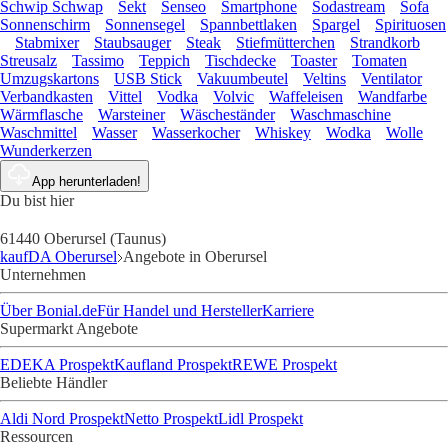
Schwip Schwap
Sekt
Senseo
Smartphone
Sodastream
Sofa
Sonnenschirm
Sonnensegel
Spannbettlaken
Spargel
Spirituosen
Stabmixer
Staubsauger
Steak
Stiefmütterchen
Strandkorb
Streusalz
Tassimo
Teppich
Tischdecke
Toaster
Tomaten
Umzugskartons
USB Stick
Vakuumbeutel
Veltins
Ventilator
Verbandkasten
Vittel
Vodka
Volvic
Waffeleisen
Wandfarbe
Wärmflasche
Warsteiner
Wäscheständer
Waschmaschine
Waschmittel
Wasser
Wasserkocher
Whiskey
Wodka
Wolle
Wunderkerzen
App herunterladen!
Du bist hier
61440 Oberursel (Taunus)
kaufDA Oberursel
Angebote in Oberursel
Unternehmen
Über Bonial.de
Für Handel und Hersteller
Karriere
Supermarkt Angebote
EDEKA Prospekt
Kaufland Prospekt
REWE Prospekt
Beliebte Händler
Aldi Nord Prospekt
Netto Prospekt
Lidl Prospekt
Ressourcen