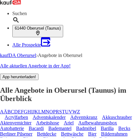
Suchen
61440 Oberursel (Taunus)
Alle Prospekte
kaufDA Oberursel
Angebote in Oberursel
Alle aktuellen Angebote in der App!
App herunterladen!
Alle Angebote in Oberursel (Taunus) im
Überblick
A
Ä
B
C
D
E
F
G
H
I
J
K
L
M
N
O
P
R
S
T
U
V
W
Z
Acrylfarben
Adventskalender
Adventskranz
Akkuschrauber
Aktenvernichter
Arbeitshose
Ariel
Aufbewahrungsbox
Autobatterie
Bacardi
Bademantel
Badmöbel
Barilla
Becks
Berliner Pilsener
Bettdecke
Bettwäsche
Bier
Bilderrahmen