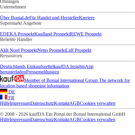
Öhningen
Unternehmen
Über Bonial.de
Für Handel und Hersteller
Karriere
Supermarkt Angebote
EDEKA Prospekt
Kaufland Prospekt
REWE Prospekt
Beliebte Händler
Aldi Nord Prospekt
Netto Prospekt
Lidl Prospekt
Ressourcen
Deutschlands Einkaufszettel
kaufDA Insights
App
herunterladen
Pressemeldungen
Member of Bonial International Group
The network for
location based shopping information
DE
FR
Hilfe
Impressum
Datenschutz
Kontakt
AGB
Cookies verwalten
© 2008 - 2026 kaufDA Ein Portal der Bonial International GmbH
Hilfe
Impressum
Datenschutz
Kontakt
AGB
Cookies verwalten