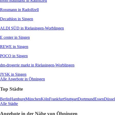
toom Baumarkt
in Radolfzell
Rossmann
in Radolfzell
Decathlon
in Singen
ALDI SÜD
in Rielasingen-Worblingen
E center
in Singen
REWE
in Singen
POCO
in Singen
dm-drogerie markt
in Rielasingen-Worblingen
JYSK
in Singen
Alle Angebote in Öhningen
Top Städte
Berlin
Hamburg
München
Köln
Frankfurt
Stuttgart
Dortmund
Essen
Düssel
Alle Städte
Angebote in der Nähe von Öhningen