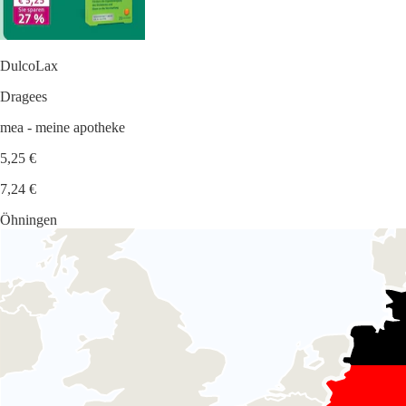
DulcoLax
Dragees
mea - meine apotheke
5,25 €
7,24 €
Öhningen