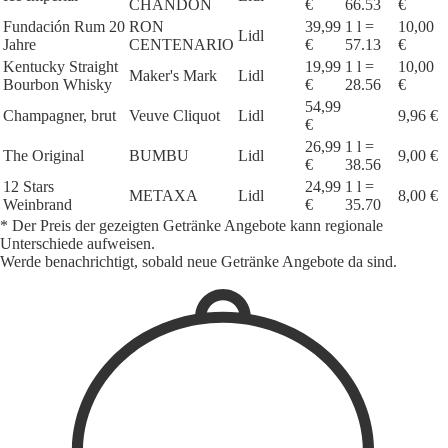
CHANDON
€
66.53
€
Fundación Rum 20
RON
39,99
1 l =
10,00
Lidl
Jahre
CENTENARIO
€
57.13
€
Kentucky Straight
19,99
1 l =
10,00
Maker's Mark
Lidl
Bourbon Whisky
€
28.56
€
54,99
Champagner, brut
Veuve Cliquot
Lidl
9,96 €
€
26,99
1 l =
The Original
BUMBU
Lidl
9,00 €
€
38.56
12 Stars
24,99
1 l =
METAXA
Lidl
8,00 €
Weinbrand
€
35.70
* Der Preis der gezeigten Getränke Angebote kann regionale
Unterschiede aufweisen.
Werde benachrichtigt, sobald neue Getränke Angebote da sind.
1