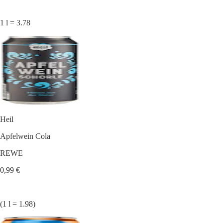
1 l = 3.78
Heil
Apfelwein Cola
REWE
0,99 €
(1 l = 1.98)