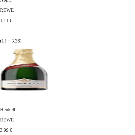
REWE
1,11 €
(1 l = 3.36)
Henkell
REWE
3,99 €