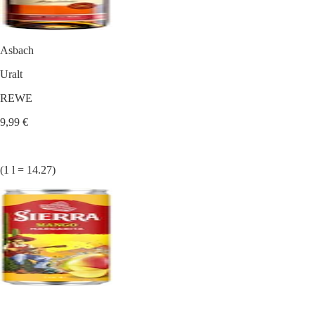
Asbach
Uralt
REWE
9,99 €
(1 l = 14.27)