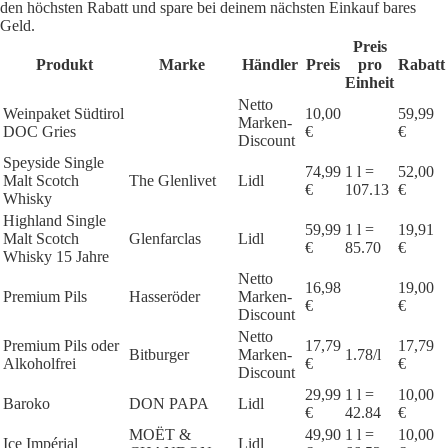
den höchsten Rabatt und spare bei deinem nächsten Einkauf bares
Geld.
Preis
Produkt
Marke
Händler
Preis
pro
Rabatt
Einheit
Netto
Weinpaket Südtirol
10,00
59,99
Marken-
DOC Gries
€
€
Discount
Speyside Single
74,99
1 l =
52,00
Malt Scotch
The Glenlivet
Lidl
€
107.13
€
Whisky
Highland Single
59,99
1 l =
19,91
Malt Scotch
Glenfarclas
Lidl
€
85.70
€
Whisky 15 Jahre
Netto
16,98
19,00
Premium Pils
Hasseröder
Marken-
€
€
Discount
Netto
Premium Pils oder
17,79
17,79
Bitburger
Marken-
1.78/l
Alkoholfrei
€
€
Discount
29,99
1 l =
10,00
Baroko
DON PAPA
Lidl
€
42.84
€
MOËT &
49,90
1 l =
10,00
Ice Impérial
Lidl