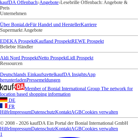
kaufDA Offenbach
Angebote
Lesebrille Offenbach: Angebote &
Preis
Unternehmen
Über Bonial.de
Für Handel und Hersteller
Karriere
Supermarkt Angebote
EDEKA Prospekt
Kaufland Prospekt
REWE Prospekt
Beliebte Händler
Aldi Nord Prospekt
Netto Prospekt
Lidl Prospekt
Ressourcen
Deutschlands Einkaufszettel
kaufDA Insights
App
herunterladen
Pressemeldungen
Member of Bonial International Group
The network for
location based shopping information
DE
FR
Hilfe
Impressum
Datenschutz
Kontakt
AGB
Cookies verwalten
© 2008 - 2026 kaufDA Ein Portal der Bonial International GmbH
Hilfe
Impressum
Datenschutz
Kontakt
AGB
Cookies verwalten
1