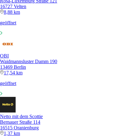
Rosa-Luxemburg Straße 121
16727 Velten
8,88 km
geöffnet
OBI
Waidmannsluster Damm 190
13469 Berlin
17,54 km
geöffnet
Netto mit dem Scottie
Bernauer Straße 114
16515 Oranienburg
1,37 km