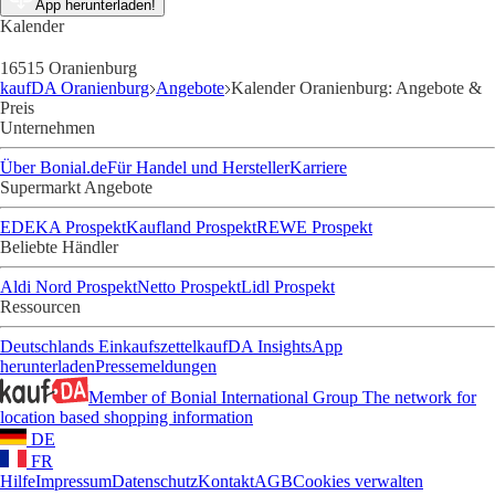
App herunterladen!
Kalender
16515 Oranienburg
kaufDA Oranienburg
Angebote
Kalender Oranienburg: Angebote &
Preis
Unternehmen
Über Bonial.de
Für Handel und Hersteller
Karriere
Supermarkt Angebote
EDEKA Prospekt
Kaufland Prospekt
REWE Prospekt
Beliebte Händler
Aldi Nord Prospekt
Netto Prospekt
Lidl Prospekt
Ressourcen
Deutschlands Einkaufszettel
kaufDA Insights
App
herunterladen
Pressemeldungen
Member of Bonial International Group
The network for
location based shopping information
DE
FR
Hilfe
Impressum
Datenschutz
Kontakt
AGB
Cookies verwalten