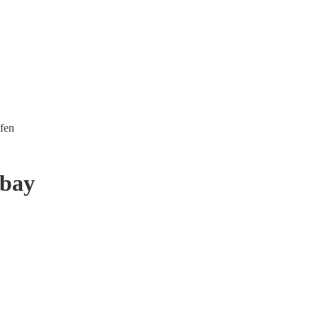
fen
rbay