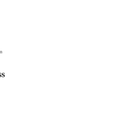
en
ss