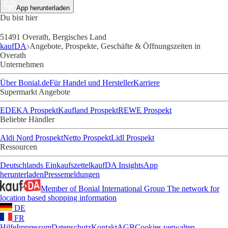
App herunterladen
Du bist hier
51491 Overath, Bergisches Land
kaufDA
Angebote, Prospekte, Geschäfte & Öffnungszeiten in
Overath
Unternehmen
Über Bonial.de
Für Handel und Hersteller
Karriere
Supermarkt Angebote
EDEKA Prospekt
Kaufland Prospekt
REWE Prospekt
Beliebte Händler
Aldi Nord Prospekt
Netto Prospekt
Lidl Prospekt
Ressourcen
Deutschlands Einkaufszettel
kaufDA Insights
App
herunterladen
Pressemeldungen
Member of Bonial International Group
The network for
location based shopping information
DE
FR
Hilfe
Impressum
Datenschutz
Kontakt
AGB
Cookies verwalten