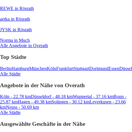
REWE
in Rösrath
aetka
in Rösrath
JYSK
in Rösrath
Norma
in Much
Alle Angebote in Overath
Top Städte
Berlin
Hamburg
München
Köln
Frankfurt
Stuttgart
Dortmund
Essen
Düssel
Alle Städte
Angebote in der Nähe von Overath
Köln - 22.78 km
Düsseldorf - 48.18 km
Wuppertal - 37.16 km
Bonn -
25.87 km
Hagen - 49.38 km
Solingen - 30.12 km
Leverkusen - 23.66
km
Neuss - 50.69 km
Alle Städte
Ausgewählte Geschäfte in der Nähe