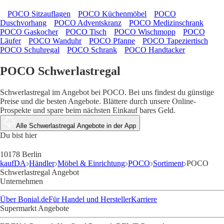
POCO Sitzauflagen
POCO Küchenmöbel
POCO
Duschvorhang
POCO Adventskranz
POCO Medizinschrank
POCO Gaskocher
POCO Tisch
POCO Wischmopp
POCO
Läufer
POCO Wanduhr
POCO Pfanne
POCO Tapeziertisch
POCO Schuhregal
POCO Schrank
POCO Handtacker
POCO Schwerlastregal
Schwerlastregal im Angebot bei POCO. Bei uns findest du günstige
Preise und die besten Angebote. Blättere durch unsere Online-
Prospekte und spare beim nächsten Einkauf bares Geld.
Alle Schwerlastregal Angebote in der App
Du bist hier
10178 Berlin
kaufDA
Händler
Möbel & Einrichtung
POCO
Sortiment
POCO
Schwerlastregal Angebot
Unternehmen
Über Bonial.de
Für Handel und Hersteller
Karriere
Supermarkt Angebote