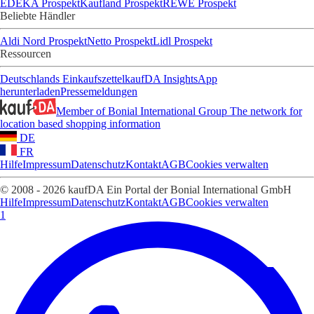
EDEKA Prospekt
Kaufland Prospekt
REWE Prospekt
Beliebte Händler
Aldi Nord Prospekt
Netto Prospekt
Lidl Prospekt
Ressourcen
Deutschlands Einkaufszettel
kaufDA Insights
App
herunterladen
Pressemeldungen
Member of Bonial International Group
The network for
location based shopping information
DE
FR
Hilfe
Impressum
Datenschutz
Kontakt
AGB
Cookies verwalten
© 2008 - 2026 kaufDA Ein Portal der Bonial International GmbH
Hilfe
Impressum
Datenschutz
Kontakt
AGB
Cookies verwalten
1