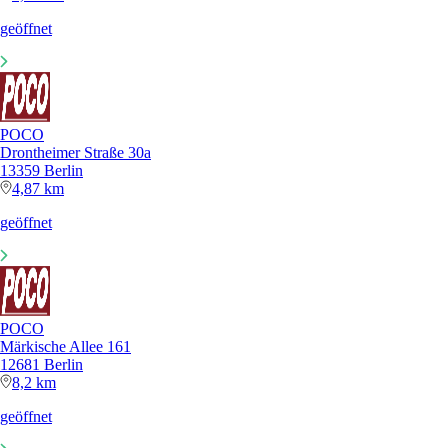
geöffnet
POCO
Drontheimer Straße 30a
13359 Berlin
4,87 km
geöffnet
POCO
Märkische Allee 161
12681 Berlin
8,2 km
geöffnet