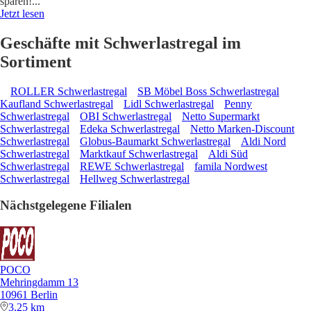
sparen!
...
Jetzt lesen
Geschäfte mit Schwerlastregal im
Sortiment
ROLLER Schwerlastregal
SB Möbel Boss Schwerlastregal
Kaufland Schwerlastregal
Lidl Schwerlastregal
Penny
Schwerlastregal
OBI Schwerlastregal
Netto Supermarkt
Schwerlastregal
Edeka Schwerlastregal
Netto Marken-Discount
Schwerlastregal
Globus-Baumarkt Schwerlastregal
Aldi Nord
Schwerlastregal
Marktkauf Schwerlastregal
Aldi Süd
Schwerlastregal
REWE Schwerlastregal
famila Nordwest
Schwerlastregal
Hellweg Schwerlastregal
Nächstgelegene Filialen
POCO
Mehringdamm 13
10961 Berlin
3,25 km