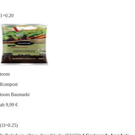
1=0.20
toom
Kompost
toom Baumarkt
ab 9,99 €
(1l=0.25)