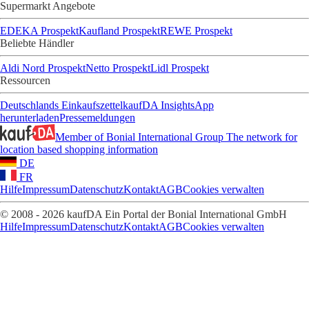
Supermarkt Angebote
EDEKA Prospekt
Kaufland Prospekt
REWE Prospekt
Beliebte Händler
Aldi Nord Prospekt
Netto Prospekt
Lidl Prospekt
Ressourcen
Deutschlands Einkaufszettel
kaufDA Insights
App
herunterladen
Pressemeldungen
Member of Bonial International Group
The network for
location based shopping information
DE
FR
Hilfe
Impressum
Datenschutz
Kontakt
AGB
Cookies verwalten
© 2008 - 2026 kaufDA Ein Portal der Bonial International GmbH
Hilfe
Impressum
Datenschutz
Kontakt
AGB
Cookies verwalten