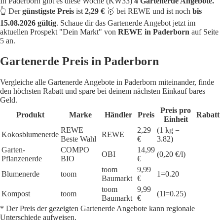
In Paderborn gibt es diese Woche (KW33)
4 Gartenerde Angebote.
👆 Der
günstigste Preis
ist
2,29 €
🥇 bei REWE und ist noch
bis
15.08.2026 gültig
. Schaue dir das Gartenerde Angebot jetzt im
aktuellen Prospekt "Dein Markt" von
REWE in Paderborn
auf Seite
5 an.
Gartenerde Preis in Paderborn
Vergleiche alle Gartenerde Angebote in Paderborn miteinander, finde
den höchsten Rabatt und spare bei deinem nächsten Einkauf bares
Geld.
Preis pro
Produkt
Marke
Händler
Preis
Rabatt
Einheit
REWE
2,29
(1 kg =
Kokosblumenerde
REWE
Beste Wahl
€
3.82)
Garten-
COMPO
14,99
OBI
(0,20 €/l)
Pflanzenerde
BIO
€
toom
9,99
Blumenerde
toom
1=0.20
Baumarkt
€
toom
9,99
Kompost
toom
(1l=0.25)
Baumarkt
€
* Der Preis der gezeigten Gartenerde Angebote kann regionale
Unterschiede aufweisen.