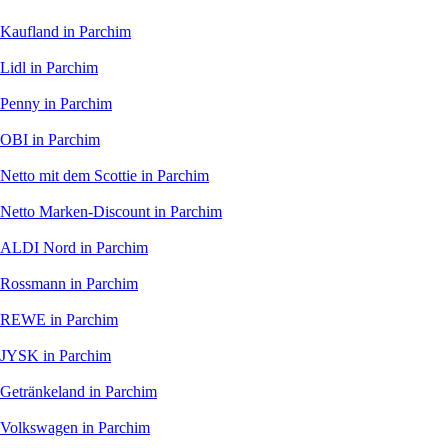
Kaufland
in Parchim
Lidl
in Parchim
Penny
in Parchim
OBI
in Parchim
Netto mit dem Scottie
in Parchim
Netto Marken-Discount
in Parchim
ALDI Nord
in Parchim
Rossmann
in Parchim
REWE
in Parchim
JYSK
in Parchim
Getränkeland
in Parchim
Volkswagen
in Parchim