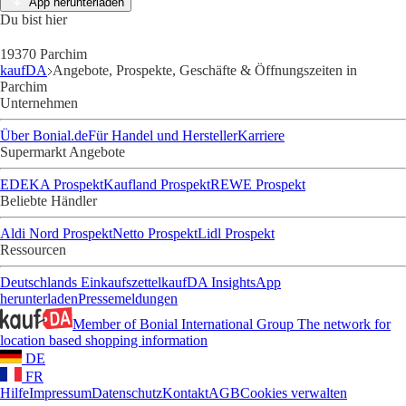
App herunterladen
Du bist hier
19370 Parchim
kaufDA
Angebote, Prospekte, Geschäfte & Öffnungszeiten in
Parchim
Unternehmen
Über Bonial.de
Für Handel und Hersteller
Karriere
Supermarkt Angebote
EDEKA Prospekt
Kaufland Prospekt
REWE Prospekt
Beliebte Händler
Aldi Nord Prospekt
Netto Prospekt
Lidl Prospekt
Ressourcen
Deutschlands Einkaufszettel
kaufDA Insights
App
herunterladen
Pressemeldungen
Member of Bonial International Group
The network for
location based shopping information
DE
FR
Hilfe
Impressum
Datenschutz
Kontakt
AGB
Cookies verwalten