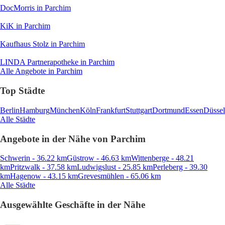
DocMorris
in Parchim
KiK
in Parchim
Kaufhaus Stolz
in Parchim
LINDA Partnerapotheke
in Parchim
Alle Angebote in Parchim
Top Städte
Berlin
Hamburg
München
Köln
Frankfurt
Stuttgart
Dortmund
Essen
Düssel
Alle Städte
Angebote in der Nähe von Parchim
Schwerin - 36.22 km
Güstrow - 46.63 km
Wittenberge - 48.21
km
Pritzwalk - 37.58 km
Ludwigslust - 25.85 km
Perleberg - 39.30
km
Hagenow - 43.15 km
Grevesmühlen - 65.06 km
Alle Städte
Ausgewählte Geschäfte in der Nähe