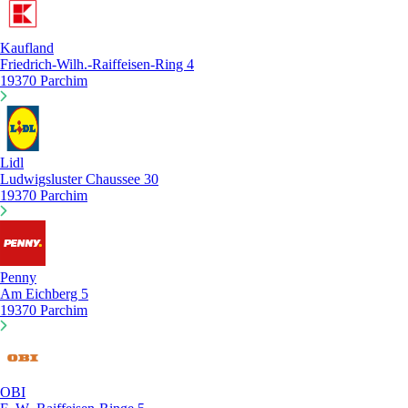
Kaufland
Friedrich-Wilh.-Raiffeisen-Ring 4
19370 Parchim
Lidl
Ludwigsluster Chaussee 30
19370 Parchim
Penny
Am Eichberg 5
19370 Parchim
OBI