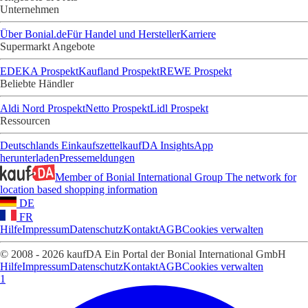
Unternehmen
Über Bonial.de
Für Handel und Hersteller
Karriere
Supermarkt Angebote
EDEKA Prospekt
Kaufland Prospekt
REWE Prospekt
Beliebte Händler
Aldi Nord Prospekt
Netto Prospekt
Lidl Prospekt
Ressourcen
Deutschlands Einkaufszettel
kaufDA Insights
App
herunterladen
Pressemeldungen
Member of Bonial International Group
The network for
location based shopping information
DE
FR
Hilfe
Impressum
Datenschutz
Kontakt
AGB
Cookies verwalten
© 2008 - 2026 kaufDA Ein Portal der Bonial International GmbH
Hilfe
Impressum
Datenschutz
Kontakt
AGB
Cookies verwalten
1