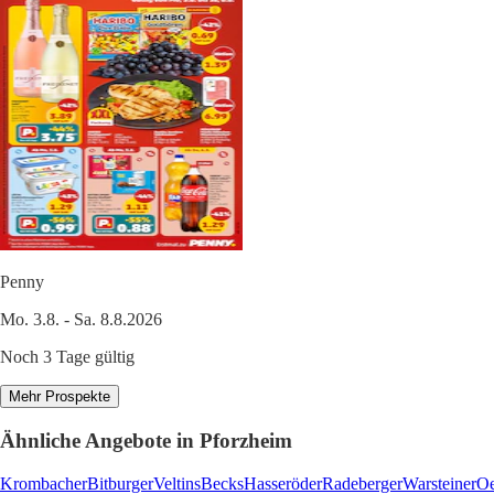
Penny
Mo. 3.8. - Sa. 8.8.2026
Noch 3 Tage gültig
Mehr Prospekte
Ähnliche Angebote in Pforzheim
Krombacher
Bitburger
Veltins
Becks
Hasseröder
Radeberger
Warsteiner
Oe