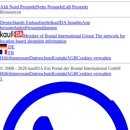
Aldi Nord Prospekt
Netto Prospekt
Lidl Prospekt
Ressourcen
Deutschlands Einkaufszettel
kaufDA Insights
App
herunterladen
Pressemeldungen
Member of Bonial International Group
The network for
location based shopping information
DE
FR
Hilfe
Impressum
Datenschutz
Kontakt
AGB
Cookies verwalten
© 2008 - 2026 kaufDA Ein Portal der Bonial International GmbH
Hilfe
Impressum
Datenschutz
Kontakt
AGB
Cookies verwalten
1