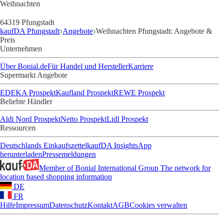
Weihnachten
64319 Pfungstadt
kaufDA Pfungstadt
Angebote
Weihnachten Pfungstadt: Angebote &
Preis
Unternehmen
Über Bonial.de
Für Handel und Hersteller
Karriere
Supermarkt Angebote
EDEKA Prospekt
Kaufland Prospekt
REWE Prospekt
Beliebte Händler
Aldi Nord Prospekt
Netto Prospekt
Lidl Prospekt
Ressourcen
Deutschlands Einkaufszettel
kaufDA Insights
App
herunterladen
Pressemeldungen
Member of Bonial International Group
The network for
location based shopping information
DE
FR
Hilfe
Impressum
Datenschutz
Kontakt
AGB
Cookies verwalten