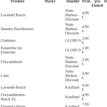
Produkt
Marke
Händler
Preis
pro
R
Einheit
Netto
4,99
Lavendel Busch
Marken-
€
Discount
Netto
4,99
Stauden Prachtkerzen
Marken-
€
Discount
3,99
Gladiolen
GLOBUS
€
Kalanchoe im
2,49
GLOBUS
Eisbecher
€
Netto
3,99
Chrysantheme
Marken-
€
Discount
Netto
4,99
Calla
Marken-
€
Discount
4,44
Lavendel-Busch
Kaufland
€
Chrysanthemen-
4,99
Kaufland
Busch XL
€
7,99
Flamingo-blume
Kaufland