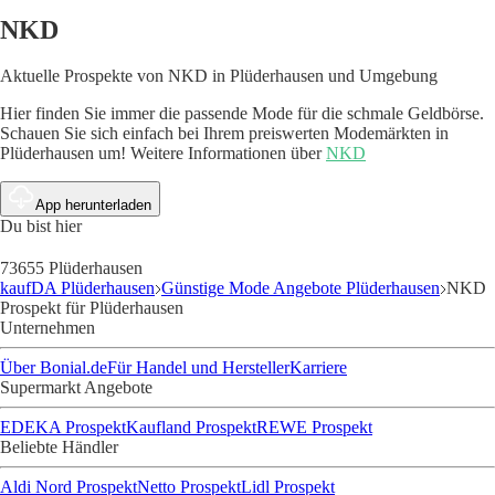
NKD
Aktuelle Prospekte von NKD in Plüderhausen und Umgebung
Hier finden Sie immer die passende Mode für die schmale Geldbörse.
Schauen Sie sich einfach bei Ihrem preiswerten Modemärkten in
Plüderhausen um!
Weitere Informationen über
NKD
App herunterladen
Du bist hier
73655 Plüderhausen
kaufDA Plüderhausen
Günstige Mode Angebote Plüderhausen
NKD
Prospekt für Plüderhausen
Unternehmen
Über Bonial.de
Für Handel und Hersteller
Karriere
Supermarkt Angebote
EDEKA Prospekt
Kaufland Prospekt
REWE Prospekt
Beliebte Händler
Aldi Nord Prospekt
Netto Prospekt
Lidl Prospekt