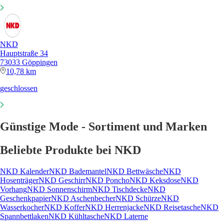
NKD
Hauptstraße 34
73033 Göppingen
10,78 km
geschlossen
Günstige Mode - Sortiment und Marken
Beliebte Produkte bei NKD
NKD Kalender
NKD Bademantel
NKD Bettwäsche
NKD
Hosenträger
NKD Geschirr
NKD Poncho
NKD Keksdose
NKD
Vorhang
NKD Sonnenschirm
NKD Tischdecke
NKD
Geschenkpapier
NKD Aschenbecher
NKD Schürze
NKD
Wasserkocher
NKD Koffer
NKD Herrenjacke
NKD Reisetasche
NKD
Spannbettlaken
NKD Kühltasche
NKD Laterne