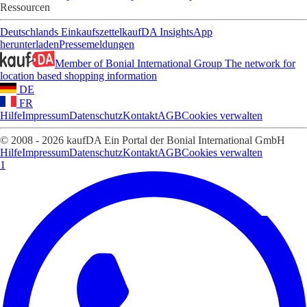
Ressourcen
Deutschlands Einkaufszettel
kaufDA Insights
App
herunterladen
Pressemeldungen
Member of Bonial International Group
The network for
location based shopping information
DE
FR
Hilfe
Impressum
Datenschutz
Kontakt
AGB
Cookies verwalten
© 2008 - 2026 kaufDA Ein Portal der Bonial International GmbH
Hilfe
Impressum
Datenschutz
Kontakt
AGB
Cookies verwalten
1