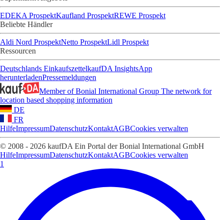
EDEKA Prospekt
Kaufland Prospekt
REWE Prospekt
Beliebte Händler
Aldi Nord Prospekt
Netto Prospekt
Lidl Prospekt
Ressourcen
Deutschlands Einkaufszettel
kaufDA Insights
App
herunterladen
Pressemeldungen
Member of Bonial International Group
The network for
location based shopping information
DE
FR
Hilfe
Impressum
Datenschutz
Kontakt
AGB
Cookies verwalten
© 2008 - 2026 kaufDA Ein Portal der Bonial International GmbH
Hilfe
Impressum
Datenschutz
Kontakt
AGB
Cookies verwalten
1