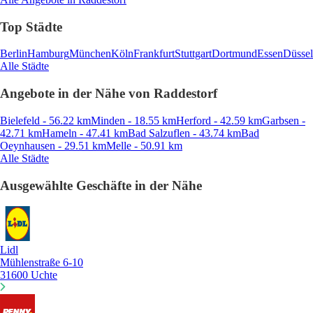
Top Städte
Berlin
Hamburg
München
Köln
Frankfurt
Stuttgart
Dortmund
Essen
Düssel
Alle Städte
Angebote in der Nähe von Raddestorf
Bielefeld - 56.22 km
Minden - 18.55 km
Herford - 42.59 km
Garbsen -
42.71 km
Hameln - 47.41 km
Bad Salzuflen - 43.74 km
Bad
Oeynhausen - 29.51 km
Melle - 50.91 km
Alle Städte
Ausgewählte Geschäfte in der Nähe
Lidl
Mühlenstraße 6-10
31600 Uchte