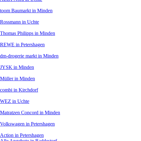
toom Baumarkt
in Minden
Rossmann
in Uchte
Thomas Philipps
in Minden
REWE
in Petershagen
dm-drogerie markt
in Minden
JYSK
in Minden
Müller
in Minden
combi
in Kirchdorf
WEZ
in Uchte
Matratzen Concord
in Minden
Volkswagen
in Petershagen
Action
in Petershagen
Alle Angebote in Raddestorf