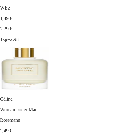
WEZ
1,49 €
2,29 €
1kg=2.98
Câline
Woman boder Man
Rossmann
5,49 €