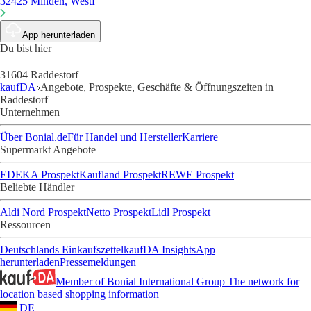
32425 Minden, Westf
App herunterladen
Du bist hier
31604 Raddestorf
kaufDA
Angebote, Prospekte, Geschäfte & Öffnungszeiten in
Raddestorf
Unternehmen
Über Bonial.de
Für Handel und Hersteller
Karriere
Supermarkt Angebote
EDEKA Prospekt
Kaufland Prospekt
REWE Prospekt
Beliebte Händler
Aldi Nord Prospekt
Netto Prospekt
Lidl Prospekt
Ressourcen
Deutschlands Einkaufszettel
kaufDA Insights
App
herunterladen
Pressemeldungen
Member of Bonial International Group
The network for
location based shopping information
DE