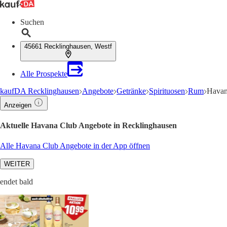
Suchen
45661 Recklinghausen, Westf
Alle Prospekte
kaufDA Recklinghausen
Angebote
Getränke
Spirituosen
Rum
Havan
Anzeigen
Aktuelle Havana Club Angebote in Recklinghausen
Alle Havana Club Angebote in der App öffnen
WEITER
endet bald