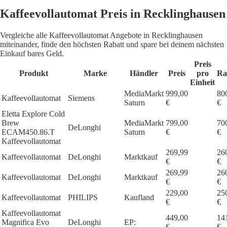
Kaffeevollautomat Preis in Recklinghausen
Vergleiche alle Kaffeevollautomat Angebote in Recklinghausen
miteinander, finde den höchsten Rabatt und spare bei deinem nächsten
Einkauf bares Geld.
Preis
Produkt
Marke
Händler
Preis
pro
Ra
Einheit
MediaMarkt
999,00
80
Kaffeevollautomat
Siemens
Saturn
€
€
Eletta Explore Cold
Brew
MediaMarkt
799,00
70
DeLonghi
ECAM450.86.T
Saturn
€
€
Kaffeevollautomat
269,99
26
Kaffeevollautomat
DeLonghi
Marktkauf
€
€
269,99
26
Kaffeevollautomat
DeLonghi
Marktkauf
€
€
229,00
25
Kaffeevollautomat
PHILIPS
Kaufland
€
€
Kaffeevollautomat
449,00
14
Magnifica Evo
DeLonghi
EP:
€
€