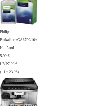
Philips
Entkalker »CA6700/10«
Kaufland
5,99 €
UVP
7,99 €
(1 l = 23.96)