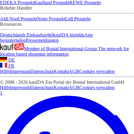
EDEKA Prospekt
Kaufland Prospekt
REWE Prospekt
Beliebte Händler
Aldi Nord Prospekt
Netto Prospekt
Lidl Prospekt
Ressourcen
Deutschlands Einkaufszettel
kaufDA Insights
App
herunterladen
Pressemeldungen
Member of Bonial International Group
The network for
location based shopping information
DE
FR
Hilfe
Impressum
Datenschutz
Kontakt
AGB
Cookies verwalten
© 2008 - 2026 kaufDA Ein Portal der Bonial International GmbH
Hilfe
Impressum
Datenschutz
Kontakt
AGB
Cookies verwalten
1