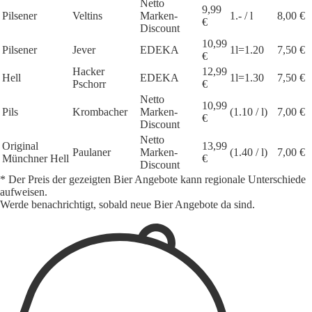
Netto
9,99
Pilsener
Veltins
Marken-
1.- / l
8,00 €
€
Discount
10,99
Pilsener
Jever
EDEKA
1l=1.20
7,50 €
€
Hacker
12,99
Hell
EDEKA
1l=1.30
7,50 €
Pschorr
€
Netto
10,99
Pils
Krombacher
Marken-
(1.10 / l)
7,00 €
€
Discount
Netto
Original
13,99
Paulaner
Marken-
(1.40 / l)
7,00 €
Münchner Hell
€
Discount
* Der Preis der gezeigten Bier Angebote kann regionale Unterschiede
aufweisen.
Werde benachrichtigt, sobald neue Bier Angebote da sind.