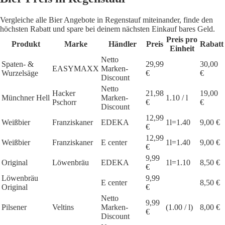
Vergleiche alle Bier Angebote in Regenstauf miteinander, finde den
höchsten Rabatt und spare bei deinem nächsten Einkauf bares Geld.
Preis pro
Produkt
Marke
Händler
Preis
Rabatt
Einheit
Netto
Spaten- &
29,99
30,00
EASYMAXX
Marken-
Wurzelsäge
€
€
Discount
Netto
Hacker
21,98
19,00
Münchner Hell
Marken-
1.10 / l
Pschorr
€
€
Discount
12,99
Weißbier
Franziskaner
EDEKA
1l=1.40
9,00 €
€
12,99
Weißbier
Franziskaner
E center
1l=1.40
9,00 €
€
9,99
Original
Löwenbräu
EDEKA
1l=1.10
8,50 €
€
Löwenbräu
9,99
E center
8,50 €
Original
€
Netto
9,99
Pilsener
Veltins
Marken-
(1.00 / l)
8,00 €
€
Discount