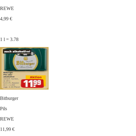
REWE
4,99 €
1 l = 3.78
Bitburger
Pils
REWE
11,99 €