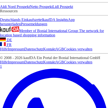
Aldi Nord Prospekt
Netto Prospekt
Lidl Prospekt
Ressourcen
Deutschlands Einkaufszettel
kaufDA Insights
App
herunterladen
Pressemeldungen
Member of Bonial International Group
The network for
location based shopping information
DE
FR
Hilfe
Impressum
Datenschutz
Kontakt
AGB
Cookies verwalten
© 2008 - 2026 kaufDA Ein Portal der Bonial International GmbH
Hilfe
Impressum
Datenschutz
Kontakt
AGB
Cookies verwalten
1