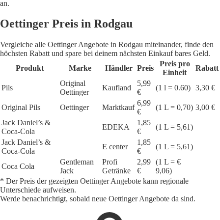
an.
Oettinger Preis in Rodgau
Vergleiche alle Oettinger Angebote in Rodgau miteinander, finde den
höchsten Rabatt und spare bei deinem nächsten Einkauf bares Geld.
Preis pro
Produkt
Marke
Händler
Preis
Rabatt
Einheit
Original
5,99
Pils
Kaufland
(1 l = 0.60)
3,30 €
Oettinger
€
6,99
Original Pils
Oettinger
Marktkauf
(1 L = 0,70)
3,00 €
€
Jack Daniel’s &
1,85
EDEKA
(1 L = 5,61)
Coca-Cola
€
Jack Daniel’s &
1,85
E center
(1 L = 5,61)
Coca-Cola
€
Gentleman
Profi
2,99
(1 L = €
Coca Cola
Jack
Getränke
€
9,06)
* Der Preis der gezeigten Oettinger Angebote kann regionale
Unterschiede aufweisen.
Werde benachrichtigt, sobald neue Oettinger Angebote da sind.
1