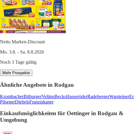
Netto Marken-Discount
Mo. 3.8. - Sa. 8.8.2026
Noch 3 Tage gültig
Mehr Prospekte
Ähnliche Angebote in Rodgau
Krombacher
Bitburger
Veltins
Becks
Hasseröder
Radeberger
Warsteiner
Er
Pilsener
Diebels
Franziskaner
Einkaufsmöglichkeiten für Oettinger in Rodgau &
Umgebung