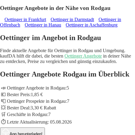
Oettinger Angebote in der Nähe von Rodgau
Oettinger in Frankfurt
Oettinger in Darmstadt
Oettinger in
Offenbach
Oettinger in Hanau
Oettinger in Aschaffenburg
Oettinger im Angebot in Rodgau
Finde aktuelle Angebote für Oettinger in Rodgau und Umgebung.
kaufDA hilft dir dabei, die besten
Oettinger Angebote
in deiner Nähe
zu entdecken, Preise zu vergleichen und günstig einzukaufen.
Oettinger Angebote Rodgau im Überblick
📣 Oettinger Angebote in Rodgau:
5
💶 Bester Preis:
1,85 €
📮 Oettinger Prospekte in Rodgau:
7
💥 Bester Deal:
3,30 € Rabatt
🛒 Geschäfte in Rodgau:
7
⏱️ Letzte Aktualisierung:
05.08.2026
App herunterladen!