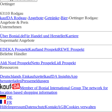
Oettinger
63110 Rodgau
kaufDA Rodgau
Angebote
Getränke
Bier
Oettinger Rodgau:
Angebote & Preis
Unternehmen
Über Bonial.de
Für Handel und Hersteller
Karriere
Supermarkt Angebote
EDEKA Prospekt
Kaufland Prospekt
REWE Prospekt
Beliebte Händler
Aldi Nord Prospekt
Netto Prospekt
Lidl Prospekt
Ressourcen
Deutschlands Einkaufszettel
kaufDA Insights
App
herunterladen
Pressemeldungen
Member of Bonial International Group
The network for
location based shopping information
DE
FR
Hilfe
Impressum
Datenschutz
Kontakt
AGB
Cookies verwalten