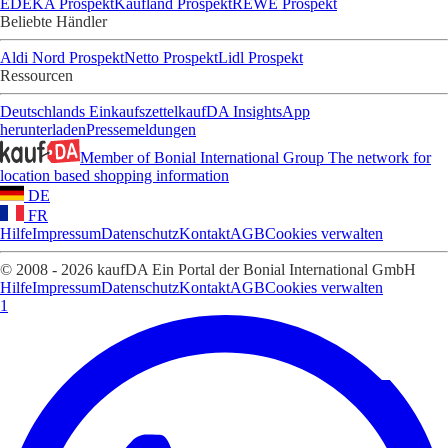
EDEKA Prospekt
Kaufland Prospekt
REWE Prospekt
Beliebte Händler
Aldi Nord Prospekt
Netto Prospekt
Lidl Prospekt
Ressourcen
Deutschlands Einkaufszettel
kaufDA Insights
App
herunterladen
Pressemeldungen
Member of Bonial International Group
The network for
location based shopping information
DE
FR
Hilfe
Impressum
Datenschutz
Kontakt
AGB
Cookies verwalten
© 2008 - 2026 kaufDA Ein Portal der Bonial International GmbH
Hilfe
Impressum
Datenschutz
Kontakt
AGB
Cookies verwalten
1