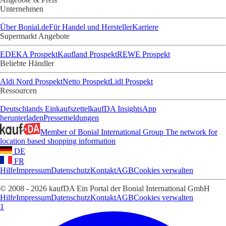
Unternehmen
Über Bonial.de
Für Handel und Hersteller
Karriere
Supermarkt Angebote
EDEKA Prospekt
Kaufland Prospekt
REWE Prospekt
Beliebte Händler
Aldi Nord Prospekt
Netto Prospekt
Lidl Prospekt
Ressourcen
Deutschlands Einkaufszettel
kaufDA Insights
App
herunterladen
Pressemeldungen
Member of Bonial International Group
The network for
location based shopping information
DE
FR
Hilfe
Impressum
Datenschutz
Kontakt
AGB
Cookies verwalten
© 2008 - 2026 kaufDA Ein Portal der Bonial International GmbH
Hilfe
Impressum
Datenschutz
Kontakt
AGB
Cookies verwalten
1