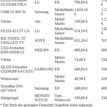
OLED-Fernseher
1.3
LG
EP:
799,00 €
OLED48G59LS
€
MediaMarkt
1.619,10
1.1
GMR 65 R85 H
Samsung
Saturn
€
€
Möbel
1.1
Vitrine
vito
169,00 €
Martin
€
MediaMarkt
1.0
OLED 42 C57 LA
LG
674,10 €
Saturn
€
KD 55X85L 55"
MediaMarkt
SONY
631,20 €
767
UHD-LED TV
Saturn
LED-Fernseher
PHILIPS
EP:
499,00 €
600
65PUS8500/12
Möbel
Vitrine
74,90 €
554
Martin
QLED-Fernseher
SAMSUNG
EP:
449,00 €
550
GQ50Q8FAAUXZG
Möbel
Wohnwand
49,99 €
419
Martin
Soundbar HW-
Samsung
EP:
349,00 €
400
QS710GF
MONDO
Opti-
Hängeregal
349,00 €
336
NATUR
Wohnwelt
* Der Preis der gezeigten Fernseher Angebote kann regionale