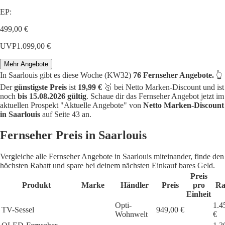
EP:
499,00 €
UVP
1.099,00 €
Mehr Angebote
In Saarlouis gibt es diese Woche (KW32)
76 Fernseher Angebote.
👆
Der
günstigste Preis
ist
19,99 €
🥇 bei Netto Marken-Discount und ist
noch
bis 15.08.2026 gültig
. Schaue dir das Fernseher Angebot jetzt im
aktuellen Prospekt "Aktuelle Angebote" von
Netto Marken-Discount
in Saarlouis
auf Seite 43 an.
Fernseher Preis in Saarlouis
Vergleiche alle Fernseher Angebote in Saarlouis miteinander, finde den
höchsten Rabatt und spare bei deinem nächsten Einkauf bares Geld.
Preis
Produkt
Marke
Händler
Preis
pro
Ra
Einheit
Opti-
1.4
TV-Sessel
949,00 €
Wohnwelt
€