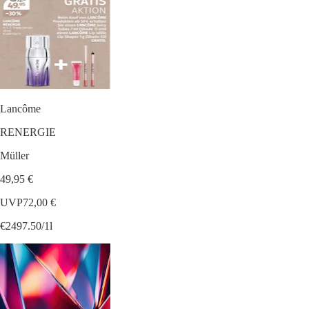
Lancôme
RENERGIE
Müller
49,95 €
UVP
72,00 €
€2497.50/1l