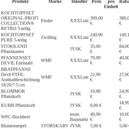
Produkt
Marke
Händler
Preis
pro
Raba
Einheit
KOCHTOPFSET
ORIGINAL-PROFI
399,00
380,
Fissler
XXXLutz
COLLECTION®
€
€
RETRO 5-teilig
KOCHTOPFSET
249,90
149,
Zwilling
XXXLutz
PURE 5-teilig
€
€
STOKKAND
35,00
84,0
JYSK
Pflanzkasten
€
€
PFANNENSET
79,99
40,0
WMF
XXXLutz
DEVIL Edelstahl
€
€
BRATPFANNE
Devil PTFE-
22,99
27,0
WMF
XXXLutz
Antihaftbeschichtung
€
€
18/20/7.5 cm
BLOMMOR
10,00
24,9
JYSK
Pflanzkorb
€
€
18,9
KUBB Pflanzkorb
JYSK
8,00 €
€
toom
49,99
10,0
WPC-Hochbeet
Baumarkt
€
€
Blumenampel
STORSKARV
JYSK
5,00 €
5,00 