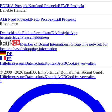
EDEKA Prospekt
Kaufland Prospekt
REWE Prospekt
Beliebte Händler
Aldi Nord Prospekt
Netto Prospekt
Lidl Prospekt
Ressourcen
Deutschlands Einkaufszettel
kaufDA Insights
App
herunterladen
Pressemeldungen
Member of Bonial International Group
The network for
location based shopping information
DE
FR
Hilfe
Impressum
Datenschutz
Kontakt
AGB
Cookies verwalten
© 2008 - 2026 kaufDA Ein Portal der Bonial International GmbH
Hilfe
Impressum
Datenschutz
Kontakt
AGB
Cookies verwalten
1