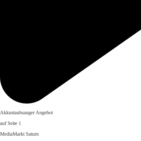
Akkustaubsauger Angebot
auf Seite 1
MediaMarkt Saturn