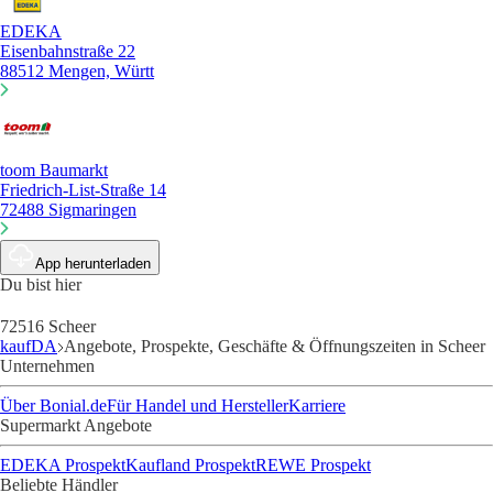
EDEKA
Eisenbahnstraße 22
88512 Mengen, Württ
toom Baumarkt
Friedrich-List-Straße 14
72488 Sigmaringen
App herunterladen
Du bist hier
72516 Scheer
kaufDA
Angebote, Prospekte, Geschäfte & Öffnungszeiten in Scheer
Unternehmen
Über Bonial.de
Für Handel und Hersteller
Karriere
Supermarkt Angebote
EDEKA Prospekt
Kaufland Prospekt
REWE Prospekt
Beliebte Händler