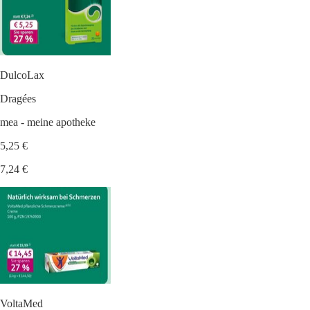
DulcoLax
Dragées
mea - meine apotheke
5,25 €
7,24 €
VoltaMed