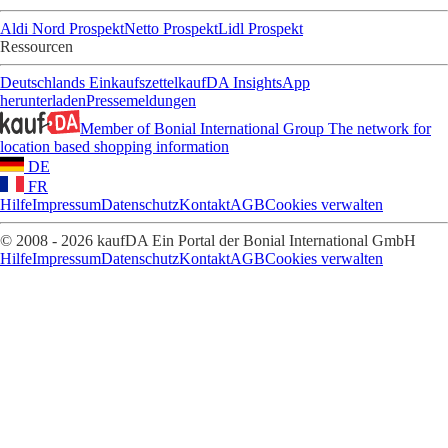
Aldi Nord Prospekt
Netto Prospekt
Lidl Prospekt
Ressourcen
Deutschlands Einkaufszettel
kaufDA Insights
App
herunterladen
Pressemeldungen
Member of Bonial International Group
The network for
location based shopping information
DE
FR
Hilfe
Impressum
Datenschutz
Kontakt
AGB
Cookies verwalten
© 2008 - 2026 kaufDA Ein Portal der Bonial International GmbH
Hilfe
Impressum
Datenschutz
Kontakt
AGB
Cookies verwalten