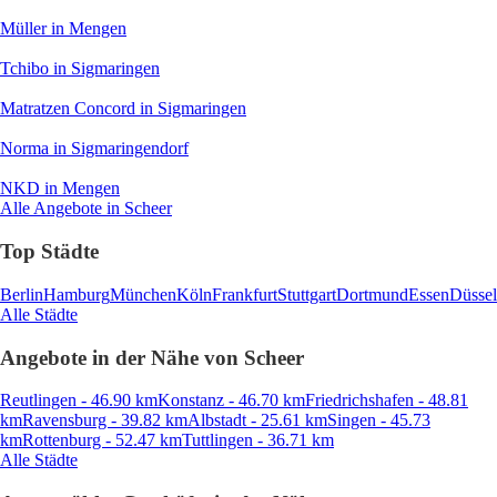
Müller
in Mengen
Tchibo
in Sigmaringen
Matratzen Concord
in Sigmaringen
Norma
in Sigmaringendorf
NKD
in Mengen
Alle Angebote in Scheer
Top Städte
Berlin
Hamburg
München
Köln
Frankfurt
Stuttgart
Dortmund
Essen
Düssel
Alle Städte
Angebote in der Nähe von Scheer
Reutlingen - 46.90 km
Konstanz - 46.70 km
Friedrichshafen - 48.81
km
Ravensburg - 39.82 km
Albstadt - 25.61 km
Singen - 45.73
km
Rottenburg - 52.47 km
Tuttlingen - 36.71 km
Alle Städte