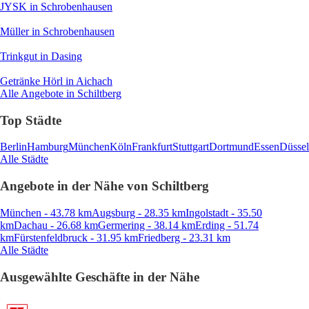
JYSK
in Schrobenhausen
Müller
in Schrobenhausen
Trinkgut
in Dasing
Getränke Hörl
in Aichach
Alle Angebote in Schiltberg
Top Städte
Berlin
Hamburg
München
Köln
Frankfurt
Stuttgart
Dortmund
Essen
Düssel
Alle Städte
Angebote in der Nähe von Schiltberg
München - 43.78 km
Augsburg - 28.35 km
Ingolstadt - 35.50
km
Dachau - 26.68 km
Germering - 38.14 km
Erding - 51.74
km
Fürstenfeldbruck - 31.95 km
Friedberg - 23.31 km
Alle Städte
Ausgewählte Geschäfte in der Nähe