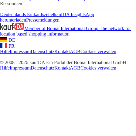
Ressourcen
Deutschlands Einkaufszettel
kaufDA Insights
App
herunterladen
Pressemeldungen
Member of Bonial International Group
The network for
location based shopping information
DE
FR
Hilfe
Impressum
Datenschutz
Kontakt
AGB
Cookies verwalten
© 2008 - 2026 kaufDA Ein Portal der Bonial International GmbH
Hilfe
Impressum
Datenschutz
Kontakt
AGB
Cookies verwalten