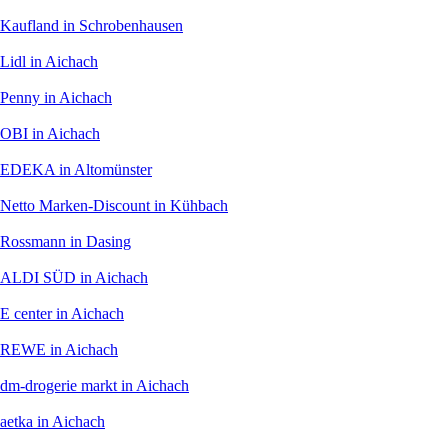
Kaufland
in Schrobenhausen
Lidl
in Aichach
Penny
in Aichach
OBI
in Aichach
EDEKA
in Altomünster
Netto Marken-Discount
in Kühbach
Rossmann
in Dasing
ALDI SÜD
in Aichach
E center
in Aichach
REWE
in Aichach
dm-drogerie markt
in Aichach
aetka
in Aichach