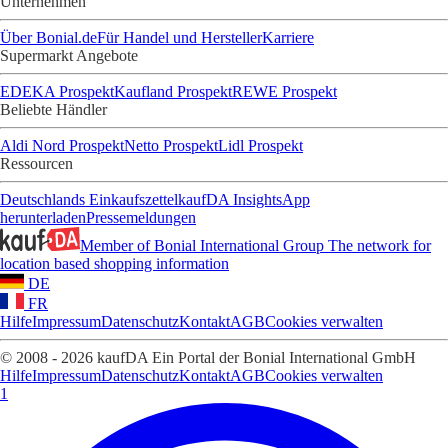
Unternehmen
Über Bonial.de
Für Handel und Hersteller
Karriere
Supermarkt Angebote
EDEKA Prospekt
Kaufland Prospekt
REWE Prospekt
Beliebte Händler
Aldi Nord Prospekt
Netto Prospekt
Lidl Prospekt
Ressourcen
Deutschlands Einkaufszettel
kaufDA Insights
App
herunterladen
Pressemeldungen
Member of Bonial International Group
The network for
location based shopping information
DE
FR
Hilfe
Impressum
Datenschutz
Kontakt
AGB
Cookies verwalten
© 2008 - 2026 kaufDA Ein Portal der Bonial International GmbH
Hilfe
Impressum
Datenschutz
Kontakt
AGB
Cookies verwalten
1